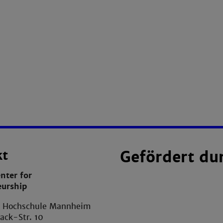
kt
Gefördert du
nter for
eurship
e Hochschule Mannheim
ack-Str. 10