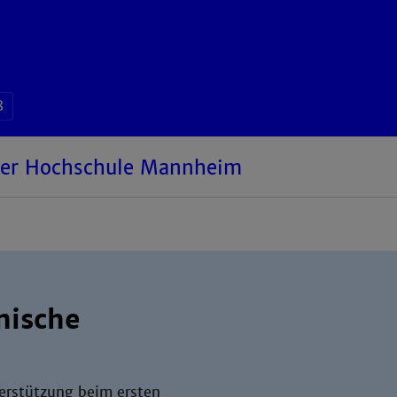
8
 der Hochschule Mannheim
nische
erstützung beim ersten