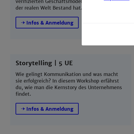
verifizierten Geschäftsmodell kommst, das in
der realen Welt Bestand hat.
Infos & Anmeldung
Storytelling | 5 UE
Wie gelingt Kommunikation und was macht
sie erfolgreich? In diesem Workshop erfährst
du, wie man die Kernstory des Unternehmens
findet.
Infos & Anmeldung