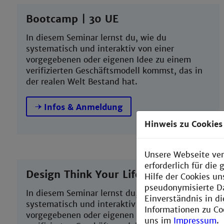
Bootcamp | 30 UE
In diesem Seminar lernst du, wie du
systematisch und interaktiv von einer
vorgegebenen oder eigenen Idee zu einem
verifizierten Geschäftsmodell kommst, das in
der realen Welt Bestand hat.
Infos & Anmeldung
Hinweis zu Cookies
Unsere Webseite ver
erforderlich für di
Design Think Your Life | 10 UE
Hilfe der Cookies un
pseudonymisierte D
In diesem Seminar lernst du, wie du
Einverständnis in d
systematisch und interaktiv von einer
Informationen zu Co
vorgegebenen oder eigenen Idee zu einem
uns im
Impressum
.