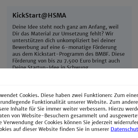
KickStart@HSMA
Deine Idee steht noch ganz am Anfang, weil
Dir das Material zur Umsetzung fehlt? Wir
unterstützen dich unkompliziert bei deiner
Bewerbung auf eine 6-monatige Förderung
aus dem Kickstart-Programm des BMBF. Diese
Förderung von bis zu 7.500 Euro bringt auch
Deine Startup-Idee in Schwung.
Infos & Anmeldung
wendet Cookies. Diese haben zwei Funktionen: Zum einen
e grundlegende Funktionalität unserer Website. Zum ander
sere Inhalte für Sie immer weiter verbessern. Hierzu wer
aten von Website-Besuchern gesammelt und ausgewerte
ie Verwendung der Cookies können Sie jederzeit widerrufe
SPACE Digi-Coaching
okies auf dieser Website finden Sie in unserer
Datenschut
Bei deiner Startup-Idee sind Software, Data