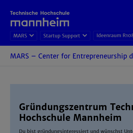
Ideenraum R10
MARS
Startup Support
MARS – Center for Entrepreneurship
Gründungszentrum Tech
Hochschule Mannheim
Du bist gründungsinteressiert und wünschst Unt