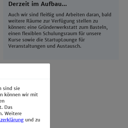
Derzeit im Aufbau...
Auch wir sind fleißig und Arbeiten daran, bald
weitere Räume zur Verfügung stellen zu
können: eine Gründerwerkstatt zum Basteln,
einen flexiblen Schulungsraum für unsere
Kurse sowie die StartupLounge für
Veranstaltungen und Austausch.
 sind sie
en können wir mit
den
t. Das
n. Weitere
zerklärung
und zu