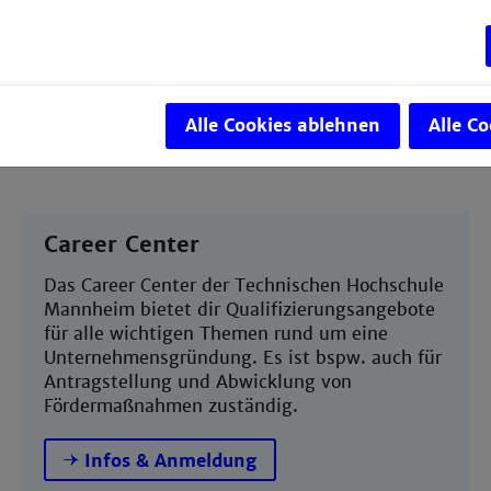
Science oder digitale Geschäftsmodelle nicht
wegzudenken? Wir sind an deiner Seite!
Schreib uns eine E-mail!
Alle Cookies ablehnen
Alle C
Career Center
Das Career Center der Technischen Hochschule
Mannheim bietet dir Qualifizierungsangebote
für alle wichtigen Themen rund um eine
Unternehmensgründung. Es ist bspw. auch für
Antragstellung und Abwicklung von
Fördermaßnahmen zuständig.
Infos & Anmeldung