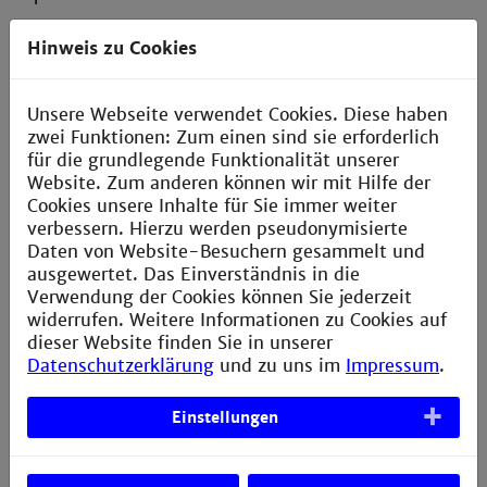
Erklärung zur Barrierefreiheit
Hinweis zu Cookies
Datenschutzerklärung
Bildnachweis
Unsere Webseite verwendet Cookies. Diese haben
Sitemap
zwei Funktionen: Zum einen sind sie erforderlich
für die grundlegende Funktionalität unserer
Anfahrt
Website. Zum anderen können wir mit Hilfe der
Cookies unsere Inhalte für Sie immer weiter
Verbesserungsvorschlag melden
verbessern. Hierzu werden pseudonymisierte
Daten von Website-Besuchern gesammelt und
ausgewertet. Das Einverständnis in die
Verwendung der Cookies können Sie jederzeit
Kontakt
widerrufen. Weitere Informationen zu Cookies auf
dieser Website finden Sie in unserer
MARS – Center for Entrepreneurship
Datenschutzerklärung
und zu uns im
Impressum
.
Technische Hochschule Mannheim
Paul-Wittsack-Str. 10
Einstellungen
68163 Mannheim