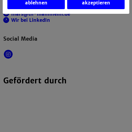
+49 621 292-6111
ablehnen
akzeptieren
+49 621 292-6420
mars@th-mannheim.de
Wir bei LinkedIn
Social Media
Gefördert durch