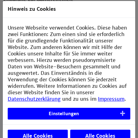
Hinweis zu Cookies
Datenschutzerklärung
Bildnachweis
Unsere Webseite verwendet Cookies. Diese haben
Sitemap
zwei Funktionen: Zum einen sind sie erforderlich
Anfahrt
für die grundlegende Funktionalität unserer
Website. Zum anderen können wir mit Hilfe der
Verbesserungsvorschlag melden
Cookies unsere Inhalte für Sie immer weiter
verbessern. Hierzu werden pseudonymisierte
Daten von Website-Besuchern gesammelt und
ausgewertet. Das Einverständnis in die
Kontakt
Verwendung der Cookies können Sie jederzeit
widerrufen. Weitere Informationen zu Cookies auf
MARS – Center for Entrepreneurship
dieser Website finden Sie in unserer
Datenschutzerklärung
und zu uns im
Impressum
.
Technische Hochschule Mannheim
Paul-Wittsack-Str. 10
Einstellungen
68163 Mannheim
Alle Cookies
Alle Cookies