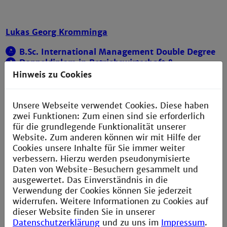
Lukas Georg Kromminga
B.Sc. International Management Double Degree
Doppeldiplom in Betriebswirtschaft &
Management und Wirtschaftsanalyse/Business
Hinweis zu Cookies
Analytics
Unsere Webseite verwendet Cookies. Diese haben
zwei Funktionen: Zum einen sind sie erforderlich
Mike Möck
für die grundlegende Funktionalität unserer
Website. Zum anderen können wir mit Hilfe der
B.Sc. Computer Science
Cookies unsere Inhalte für Sie immer weiter
Schwerpunkt Research & Database Application
verbessern. Hierzu werden pseudonymisierte
Daten von Website-Besuchern gesammelt und
ausgewertet. Das Einverständnis in die
Tim Aaron Möck
Verwendung der Cookies können Sie jederzeit
widerrufen. Weitere Informationen zu Cookies auf
Master Sc. In Mechatronik
dieser Website finden Sie in unserer
Datenschutzerklärung
und zu uns im
Impressum
.