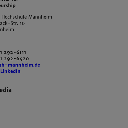
eurship
e Hochschule Mannheim
ack-Str. 10
nnheim
1 292-6111
21 292-6420
th-mannheim.de
 LinkedIn
edia