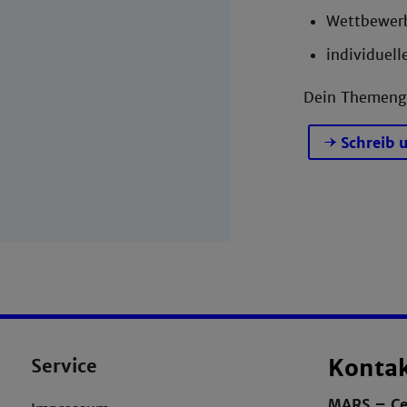
Wettbewerb
individuell
Dein Themenge
Schreib 
Service
Konta
MARS – Ce