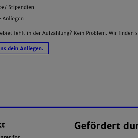
e/ Stipendien
e Anliegen
biet fehlt in der Aufzählung? Kein Problem. Wir finden
uns dein Anliegen.
kt
Gefördert du
nter for