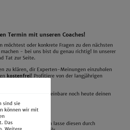
nen Termin mit unseren Coaches!
en möchtest oder konkrete Fragen zu den nächsten
 machen - bei uns bist du genau richtig! In unserer
 Tat zur Seite.
gen zu klären, dir Experten-Meinungen einzuholen
men
kostenfrei
! Profitiere von der langjährigen
Projekte und Fragen.
orhaben zu helfen. Vereinbare noch heute deinen
 sind sie
en können wir mit
den
t. Das
and deiner Idee? Dann lasse diesen durch
n. Weitere
von inhaltlichen Details.