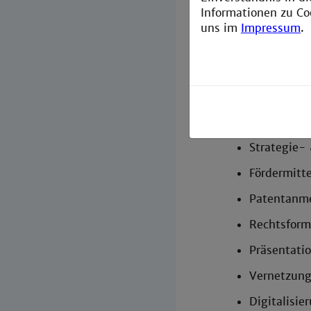
Informationen zu Co
uns im
Impressum
.
In dies
Ideenschär
Strategie-
Fördermitte
Patentanme
Rechtsfor
Präsentati
Vernetzun
Digitalisi