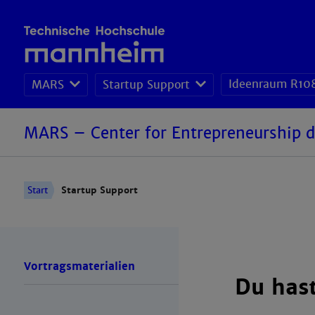
Ideenraum R10
MARS
Startup Support
MARS – Center for Entrepreneurship
Start
Startup Support
Vortragsmaterialien
Du hast